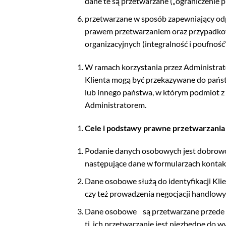
dane te są przetwarzane („ograniczenie
przetwarzane w sposób zapewniający od
prawem przetwarzaniem oraz przypadkow
organizacyjnych (integralność i poufność”
W ramach korzystania przez Administrato
Klienta mogą być przekazywane do pańs
lub innego państwa, w którym podmiot z
Administratorem.
Cele i podstawy prawne przetwarzania
Podanie danych osobowych jest dobrowol
następujące dane w formularzach kontakto
Dane osobowe służą do identyfikacji Kli
czy też prowadzenia negocjacji handlowyc
Dane osobowe
są przetwarzane przede w
tj. ich przetwarzanie jest niezbędne do w