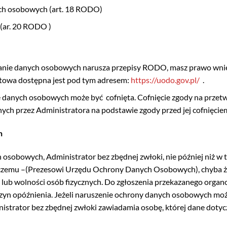
ych osobowych (art. 18 RODO)
(ar. 20 RODO )
zanie danych osobowych narusza przepisy RODO, masz prawo wni
towa dostępna jest pod tym adresem:
https://uodo.gov.pl/
.
e danych osobowych może być
cofnięta. Cofnięcie zgody na prze
ch przez Administratora na podstawie zgody przed jej cofnięcie
h
sobowych, Administrator bez zbędnej zwłoki, nie później niż w t
orczemu –(Prezesowi Urzędu Ochrony Danych Osobowych), chyba ż
 lub wolności osób fizycznych. Do zgłoszenia przekazanego orga
czyn opóźnienia. Jeżeli naruszenie ochrony danych osobowych m
istrator bez zbędnej zwłoki zawiadamia osobę, której dane dotycz