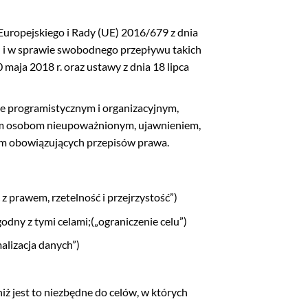
uropejskiego i Rady (UE) 2016/679 z dnia
 i w sprawie swobodnego przepływu takich
aja 2018 r. oraz ustawy z dnia 18 lipca
rze programistycznym i organizacyjnym,
iem osobom nieupoważnionym, ujawnieniem,
iem obowiązujących przepisów prawa.
z prawem, rzetelność i przejrzystość”)
dny z tymi celami;(„ograniczenie celu”)
alizacja danych”)
iż jest to niezbędne do celów, w których