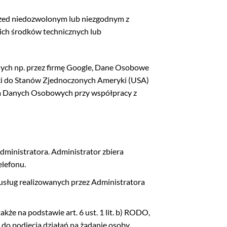
zed niedozwolonym lub niezgodnym z
ch środków technicznych lub
anych np. przez firmę Google, Dane Osobowe
ci do Stanów Zjednoczonych Ameryki (USA)
nia Danych Osobowych przy współpracy z
ministratora. Administrator zbiera
elefonu.
 usług realizowanych przez Administratora
kże na podstawie art. 6 ust. 1 lit. b) RODO,
 do podjęcia działań na żądanie osoby,