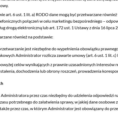
mowy.
ie art. 6 ust. 1 lit. a) RODO dane mogą być przetwarzane również
efonicznych połączeń w celu marketingu bezpośredniego – odpowie
ług drogą elektroniczną lub art. 172 ust. 1 Ustawy z dnia 16 lipc
rzane również na podstawie:
rzetwarzanie jest niezbędne do wypełnienia obowiązku prawnego 
owych Administrator rozlicza zawarte umowy (art. 6 ust. 1 lit. c
powyżej celów wynikających z prawnie uzasadnionych interesów r
ustalenia, dochodzenia lub obrony roszczeń, prowadzenia koresponden
ch
Administratora przez czas niezbędny do udzielenia odpowiedzi na
zasu potrzebnego do załatwienia sprawy, w jakiej dane osobowe zo
 a także przez czas, w którym Administrator jest obowiązany do 