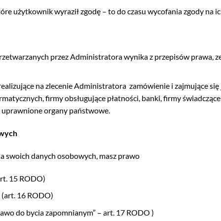
które użytkownik wyraził zgodę – to do czasu wycofania zgody na i
twarzanych przez Administratora wynika z przepisów prawa, ze zg
alizujące na zlecenie Administratora
zamówienie i zajmujące się
rmatycznych, firmy obsługujące płatności, banki, firmy świadcząc
e, uprawnione organy państwowe.
owych
ia swoich danych osobowych, masz prawo
art. 15 RODO)
 (art. 16 RODO)
rawo do bycia zapomnianym” – art. 17 RODO )