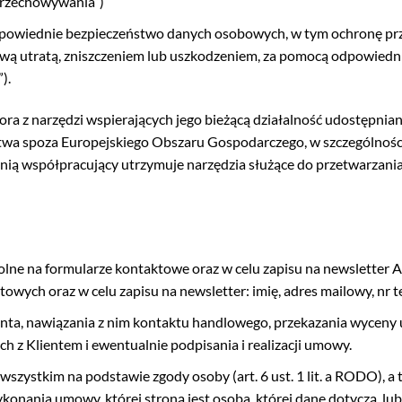
 przechowywania”)
powiednie bezpieczeństwo danych osobowych, w tym ochronę pr
ą utratą, zniszczeniem lub uszkodzeniem, za pomocą odpowiedni
).
ra z narzędzi wspierających jego bieżącą działalność udostępni
twa spoza Europejskiego Obszaru Gospodarczego, w szczególnoś
 nią współpracujący utrzymuje narzędzia służące do przetwarza
ne na formularze kontaktowe oraz w celu zapisu na newsletter Ad
wych oraz w celu zapisu na newsletter: imię, adres mailowy, nr t
enta, nawiązania z nim kontaktu handlowego, przekazania wyceny
h z Klientem i ewentualnie podpisania i realizacji umowy.
szystkim na podstawie zgody osoby (art. 6 ust. 1 lit. a RODO), a ta
ykonania umowy, której stroną jest osoba, której dane dotyczą, lub