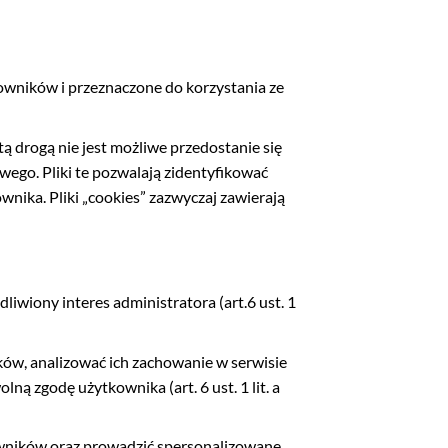
owników i przeznaczone do korzystania ze
ą drogą nie jest możliwe przedostanie się
go. Pliki te pozwalają zidentyfikować
ka. Pliki „cookies” zazwyczaj zawierają
iwiony interes administratora (art.6 ust. 1
ków, analizować ich zachowanie w serwisie
ną zgodę użytkownika (art. 6 ust. 1 lit. a
owników oraz prowadzić spersonalizowane