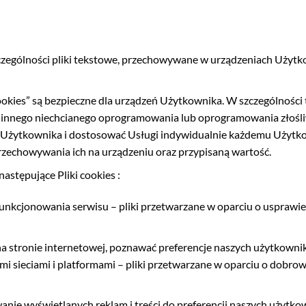
zczególności pliki tekstowe, przechowywane w urządzeniach Użytk
okies” są bezpieczne dla urządzeń Użytkownika. W szczególności t
nnego niechcianego oprogramowania lub oprogramowania złośliwe
ytkownika i dostosować Usługi indywidualnie każdemu Użytkowni
rzechowywania ich na urządzeniu oraz przypisaną wartość.
astępujące Pliki cookies :
nkcjonowania serwisu – pliki przetwarzane w oparciu o usprawiedl
na stronie internetowej, poznawać preferencje naszych użytkowni
i sieciami i platformami – pliki przetwarzane w oparciu o dobrowol
nie wyświetlanych reklam i treści do preferencji naszych użytk