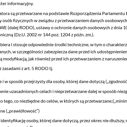
ter informacyjny.
tora są przetwarzane na podstawie Rozporządzenia Parlamentu E
y osób fizycznych w związku z przetwarzaniem danych osobowych
E (dalej RODO), ustawy o ochronie danych osobowych z dnia 10 m
niczną (Dz.U. 2002 nr 144 poz. 1204 z późn. zm.).
obiera i stosuje odpowiednie środki techniczne, w tym o charakte
anych, w szczególności zabezpiecza dane przed ich udostępnien
ą modyfikacją, jak również przed ich przetwarzaniem z naruszen
zasadami z art. 5 RODO tj.
 i w sposób przejrzysty dla osoby, której dane dotyczą („zgodność 
nie uzasadnionych celach i nieprzetwarzane dalej w sposób niezgo
 tego, co niezbędne do celów, w których są przetwarzane;(„minim
ane („prawidłowość”)
entyfikację osoby, której dane dotyczą, przez okres nie dłuższy, n