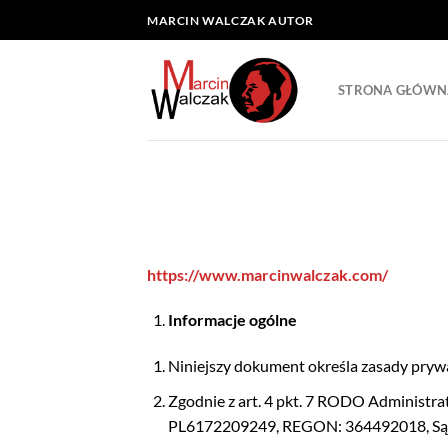
Skip
MARCIN WALCZAK AUTOR
to
content
STRONA GŁÓWN
https://www.marcinwalczak.com/
Informacje ogólne
Niniejszy dokument określa zasady pryw
Zgodnie z art. 4 pkt. 7 RODO Administra
PL6172209249, REGON: 364492018, Sąd 