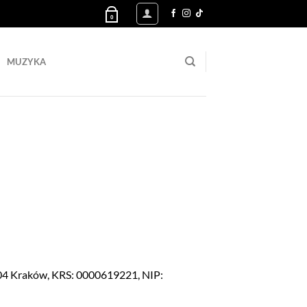
Koszyk /
0,00
zł
0
MUZYKA
-404 Kraków, KRS: 0000619221, NIP: