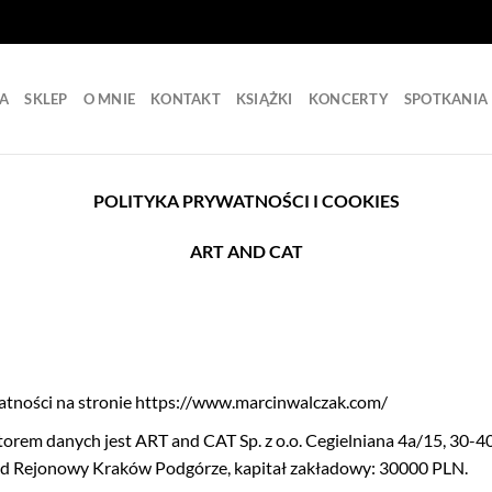
A
SKLEP
O MNIE
KONTAKT
KSIĄŻKI
KONCERTY
SPOTKANIA
POLITYKA PRYWATNOŚCI I COOKIES
ART AND CAT
atności na stronie https://www.marcinwalczak.com/
torem danych jest ART and CAT Sp. z o.o. Cegielniana 4a/15, 30
Rejonowy Kraków Podgórze, kapitał zakładowy: 30000 PLN.