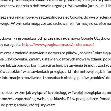
rzane w oparciu o dobrowolną zgodę użytkownika (art. 6 ust. 1 li
rzez sieci reklamowe, w szczególności sieć Google, do wyświetlen
wego. W tym celu mogą zostać zachowane informacje o ścieżce na
Użytkownika gromadzonych przez sieć reklamową Google Użytkowni
cy narzędzia:
https://www.google.com/ads/preferences/
.
 czasie zmienić ustawienia dotyczące plików „cookies”, określaj
zenia Użytkownika. Zmiany ustawień, o których mowa w zdaniu po
ej lub za pomocą konfiguracji usługi. Ustawienia te mogą zostać 
ów „cookies” w ustawieniach przeglądarki internetowej bądź in
 informacje o możliwości i sposobach obsługi plików „cookies” 
i cookies, w tym jak wyłączyć ich obsługę w Twojej przeglądarce, 
at możesz zapoznać się wciskając klawisz F1 w przeglądarce. Pon
od przeglądarki, której używasz: