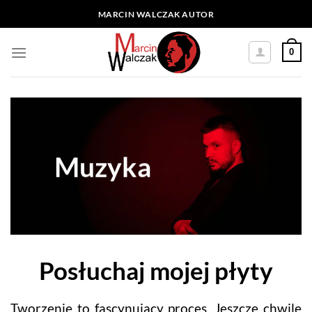
Skip
MARCIN WALCZAK AUTOR
to
content
0
Muzyka
Posłuchaj mojej płyty
Tworzenie to fascynujący proces. Jeszcze chwilę